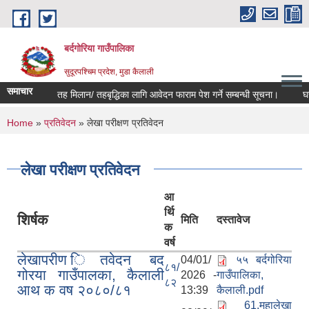
Skip to main content
बर्दगोरिया गाउँपालिका
सुदूरपश्चिम प्रदेश, मुडा कैलाली
समाचार
तह मिलान/ तहबृद्धिका लागि आवेदन फाराम पेश गर्ने सम्बन्धी सूचना।
घरभा
You are here
Home
»
प्रतिवेदन
» लेखा परीक्षण प्रतिवेदन
लेखा परीक्षण प्रतिवेदन
आ
र्थि
शिर्षक
मिति
दस्तावेज
क
वर्ष
लेखापरीण ितवेदन बद
04/01/
५५ बर्दगोरिया
८१/
गोरया गाउँपालका, कैलाली
2026 -
गाउँपालिका,
८२
आथ क वष २०८०/८१
13:39
कैलाली.pdf
61.महालेखा