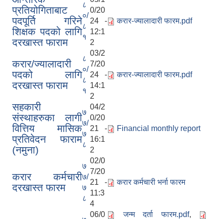
८
प्रतियोगिताबाट
0/20
०/
पदपूर्ति गरिने
24 -
करार-ज्यालादारी फारम.pdf
८
शिक्षक पदको लागि
12:1
१
दरखास्त फाराम
2
03/2
८
करार/ज्यालादारी
7/20
०/
पदको लागि
24 -
करार-ज्यालादारी फारम.pdf
८
दरखास्त फाराम
14:1
१
2
सहकारी
04/2
७
संस्थाहरुका लागी
0/20
७/
वित्तिय मासिक
21 -
Financial monthly report
७
प्रतिवेदन फाराम
16:1
८
(नमुना)
2
02/0
७
7/20
करार कर्मचारी
७/
21 -
करार कर्मचारी भर्ना फारम
दरखास्त फारम
७
11:3
८
4
06/0
जन्म दर्ता फारम.pdf
,