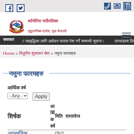
Skip to main content
बर्दगोरिया गाउँपालिका
सुदूरपश्चिम प्रदेश, मुडा कैलाली
समाचार
तह मिलान/ तहबृद्धिका लागि आवेदन फाराम पेश गर्ने सम्बन्धी सूचना।
घरभाडामा लिने स
You are here
Home
»
विधुतीय शुसासन सेवा
» नमुना फारमहरु
नमुना फारमहरु
आर्थिक वर्ष
आ
र्थि
शिर्षक
मिति
दस्तावेज
क
वर्ष
आन्तरिक
05/1