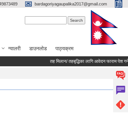
49873489
bardagoriyagaupalika2017@gmail.com
Search form
Search
ग्यालरी
डाउनलोड
पाठ्यक्रम
तह मिलान/ तहबृद्धिका लागि आवेदन फाराम पेश गर्ने स