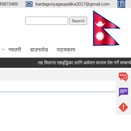
49873489
bardagoriyagaupalika2017@gmail.com
Search form
Search
ग्यालरी
डाउनलोड
पाठ्यक्रम
तह मिलान/ तहबृद्धिका लागि आवेदन फाराम पेश गर्ने सम्बन्धी 