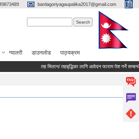
49873489
bardagoriyagaupalika2017@gmail.com
Search form
Search
ग्यालरी
डाउनलोड
पाठ्यक्रम
तह मिलान/ तहबृद्धिका लागि आवेदन फाराम पेश गर्ने सम्बन्धी