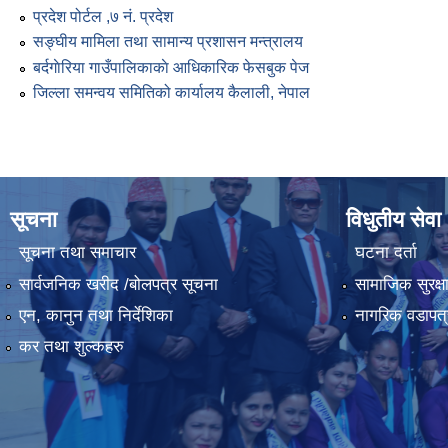
प्रदेश पोर्टल ,७ नं. प्रदेश
सङ्घीय मामिला तथा सामान्य प्रशासन मन्त्रालय
बर्दगाेरिया गाउँपालिकाकाे आधिकारिक फेसबुक पेज
जिल्ला समन्वय समितिको कार्यालय कैलाली, नेपाल
सूचना
विधुतीय सेवा
सूचना तथा समाचार
घटना दर्ता
सार्वजनिक खरीद /बोलपत्र सूचना
सामाजिक सुरक्ष
एन, कानुन तथा निर्देशिका
नागरिक वडापत्
कर तथा शुल्कहरु