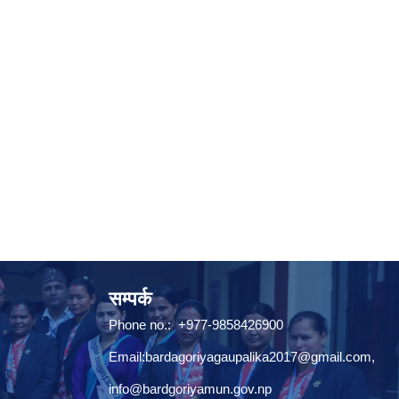
सम्पर्क
Phone no.: +977-9858426900
Email:
bardagoriyagaupalika2017@gmail.com
,
info@bardgoriyamun.gov.np