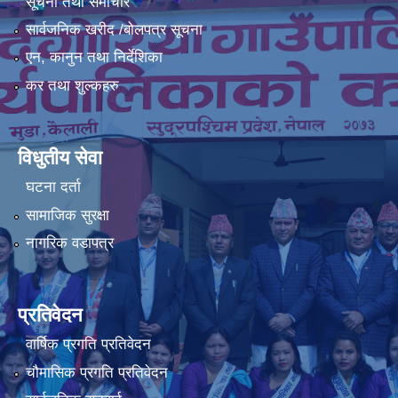
सूचना तथा समाचार
सार्वजनिक खरीद /बोलपत्र सूचना
एन, कानुन तथा निर्देशिका
कर तथा शुल्कहरु
विधुतीय सेवा
घटना दर्ता
सामाजिक सुरक्षा
नागरिक वडापत्र
प्रतिवेदन
वार्षिक प्रगति प्रतिवेदन
चौमासिक प्रगति प्रतिवेदन