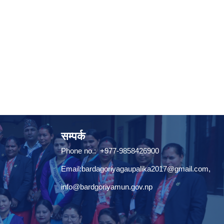
सम्पर्क
Phone no.: +977-9858426900
Email:
bardagoriyagaupalika2017@gmail.com
,
info@bardgoriyamun.gov.np