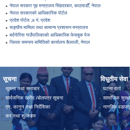
नेपाल सरकार गृह मन्त्रालय सिंहदरबार, काठमाडौँ, नेपाल
नेपाल सरकारको आधिकारिक पोर्टल
प्रदेश पोर्टल ,७ नं. प्रदेश
सङ्घीय मामिला तथा सामान्य प्रशासन मन्त्रालय
बर्दगाेरिया गाउँपालिकाकाे आधिकारिक फेसबुक पेज
जिल्ला समन्वय समितिको कार्यालय कैलाली, नेपाल
सूचना
विधुतीय सेवा
सूचना तथा समाचार
घटना दर्ता
सार्वजनिक खरीद /बोलपत्र सूचना
सामाजिक सुरक्ष
एन, कानुन तथा निर्देशिका
नागरिक वडापत्
कर तथा शुल्कहरु