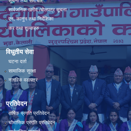
सूचना तथा समाचार
सार्वजनिक खरीद /बोलपत्र सूचना
एन, कानुन तथा निर्देशिका
कर तथा शुल्कहरु
विधुतीय सेवा
घटना दर्ता
सामाजिक सुरक्षा
नागरिक वडापत्र
प्रतिवेदन
वार्षिक प्रगति प्रतिवेदन
चौमासिक प्रगति प्रतिवेदन